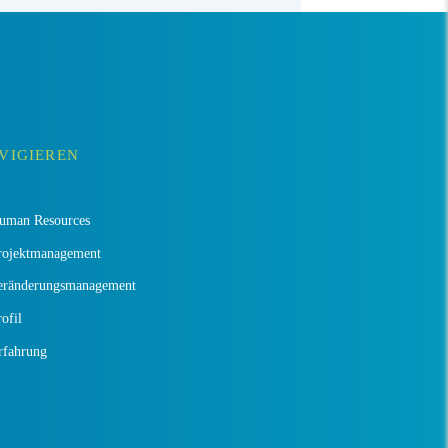
VIGIEREN
uman Resources
rojektmanagement
eränderungsmanagement
ofil
rfahrung